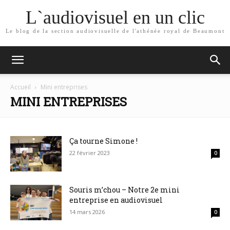
L`audiovisuel en un clic
Le blog de la section audiovisuelle de l'athénée royal de Beaumont
Accueil
Mini entreprises
MINI ENTREPRISES
Ça tourne Simone !
22 février 2023
0
Souris m’chou – Notre 2e mini
entreprise en audiovisuel
14 mars 2026
0