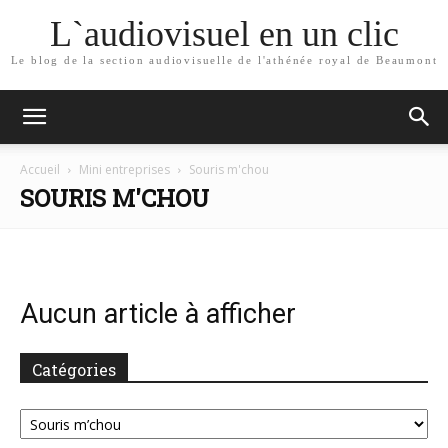
L`audiovisuel en un clic
Le blog de la section audiovisuelle de l'athénée royal de Beaumont
Accueil
Mini entreprises
Souris m'chou
SOURIS M'CHOU
Aucun article à afficher
Catégories
Catégories