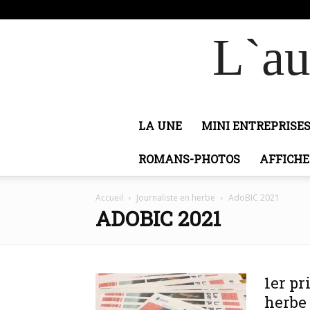
vendredi, août 7, 2026
Connecter / rejoindre
Ado
L`au
LA UNE
MINI ENTREPRISE
ROMANS-PHOTOS
AFFICHE
Accueil
Journaliste en herbe
AdoBIC 2021
ADOBIC 2021
1er pr
herbe 