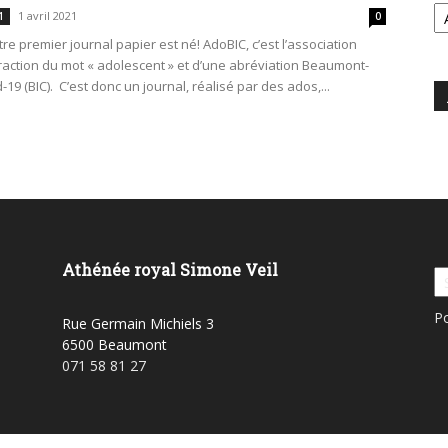
1 avril 2021
1
0
re premier journal papier est né! AdoBIC, c’est l’association
raction du mot « adolescent » et d’une abréviation Beaumont-
-19 (BIC). C’est donc un journal, réalisé par des ados,...
Athénée royal Simone Veil
P
Rue Germain Michiels 3
6500 Beaumont
071 58 81 27