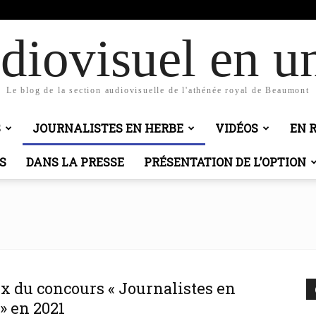
bic
diovisuel en un
Le blog de la section audiovisuelle de l'athénée royal de Beaumont
S
JOURNALISTES EN HERBE
VIDÉOS
EN 
S
DANS LA PRESSE
PRÉSENTATION DE L’OPTION
ix du concours « Journalistes en
» en 2021
Ca