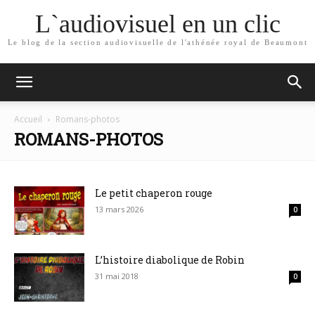
L`audiovisuel en un clic
Le blog de la section audiovisuelle de l'athénée royal de Beaumont
Accueil
Romans-photos
ROMANS-PHOTOS
Le petit chaperon rouge
13 mars 2026
0
L’histoire diabolique de Robin
31 mai 2018
0