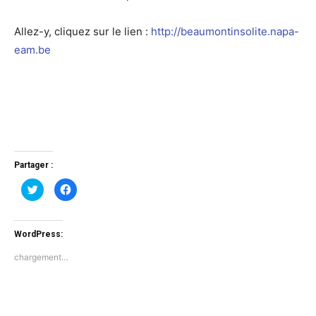
Allez-y, cliquez sur le lien :
http://beaumontinsolite.napa-
eam.be
Partager :
Cliquez
Cliquez
pour
pour
partager
partager
sur
sur
Twitter(ouvre
Facebook(ouvre
dans
dans
WordPress:
une
une
nouvelle
nouvelle
fenêtre)
fenêtre)
chargement…