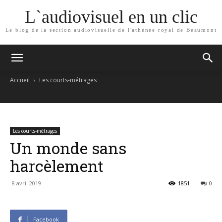
L`audiovisuel en un clic
Le blog de la section audiovisuelle de l'athénée royal de Beaumont
Accueil
Les courts-métrages
Les courts-métrages
Un monde sans
harcèlement
8 avril 2019
1851
0
Facebook