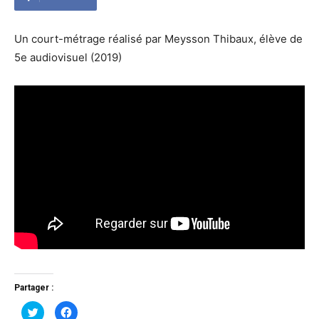
Un court-métrage réalisé par Meysson Thibaux, élève de
5e audiovisuel (2019)
Partager :
Cliquez
Cliquez
pour
pour