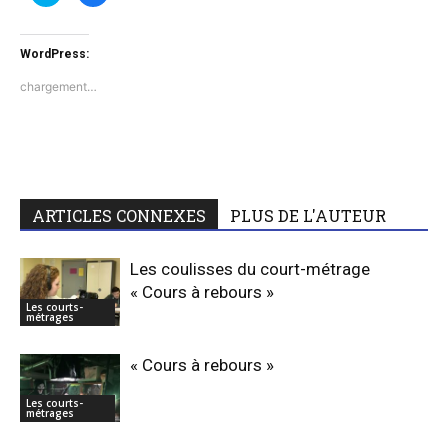
partager
partager
sur
sur
Twitter(ouvre
Facebook(ouvre
dans
dans
WordPress:
une
une
nouvelle
nouvelle
fenêtre)
fenêtre)
chargement…
ARTICLES CONNEXES
PLUS DE L'AUTEUR
Les coulisses du court-métrage
« Cours à rebours »
Les courts-
métrages
« Cours à rebours »
Les courts-
métrages