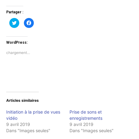
Partager :
Cliquez
Cliquez
pour
pour
partager
partager
sur
sur
Twitter(ouvre
Facebook(ouvre
dans
dans
WordPress:
une
une
nouvelle
nouvelle
fenêtre)
fenêtre)
chargement…
Articles similaires
Initiation à la prise de vues
Prise de sons et
vidéo
enregistrements
9 avril 2019
9 avril 2019
Dans "Images seules"
Dans "Images seules"