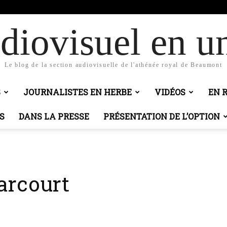
obic
diovisuel en un
Le blog de la section audiovisuelle de l'athénée royal de Beaumont
S
JOURNALISTES EN HERBE
VIDÉOS
EN 
S
DANS LA PRESSE
PRÉSENTATION DE L’OPTION
arcourt