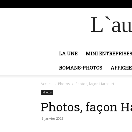
dimanche, août 9, 2026
Connecter / rejoindre
Ad
L`au
LA UNE
MINI ENTREPRISE
ROMANS-PHOTOS
AFFICHE
Accueil
Photos
Photos, façon Harcourt
Photos
Photos, façon H
8 janvier 2022