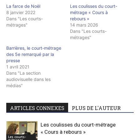
La farce de Noël
Les coulisses du court-
8 janvier 2022
métrage « Cours à
Dans "Les courts-
rebours »
métrages"
14 mars 2026
Dans "Les courts-
métrages"
Barrières, le court-métrage
des 5e remarqué par la
presse
1 avril 2021
Dans "La section
audiovisuelle dans les
médias"
ARTICLES CONNEXES
PLUS DE L'AUTEUR
Les coulisses du court-métrage
« Cours à rebours »
Les courts-
métrages