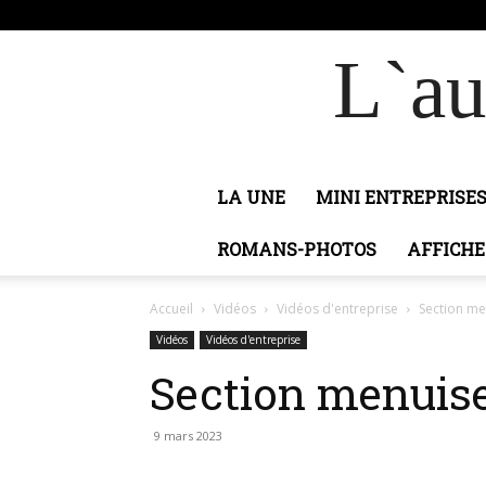
jeudi, août 6, 2026
Connecter / rejoindre
Adobic
L`au
LA UNE
MINI ENTREPRISE
ROMANS-PHOTOS
AFFICHE
Accueil
Vidéos
Vidéos d'entreprise
Section me
Vidéos
Vidéos d'entreprise
Section menuise
9 mars 2023