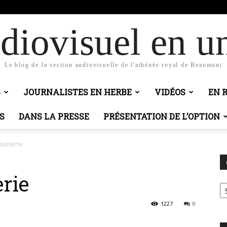
diovisuel en un
Le blog de la section audiovisuelle de l'athénée royal de Beaumont
S
JOURNALISTES EN HERBE
VIDÉOS
EN 
S
DANS LA PRESSE
PRÉSENTATION DE L’OPTION
nuiserie
rie
Ca
1227
0