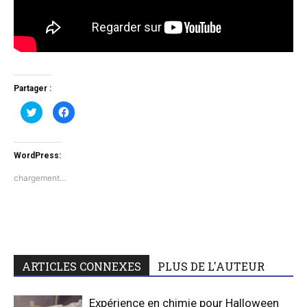
Partager :
Cliquez
Cliquez
pour
pour
partager
partager
sur
sur
Twitter(ouvre
Facebook(ouvre
dans
dans
WordPress:
une
une
nouvelle
nouvelle
fenêtre)
fenêtre)
chargement…
ARTICLES CONNEXES
PLUS DE L'AUTEUR
Expérience en chimie pour Halloween