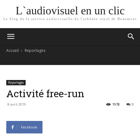
L`audiovisuel en un clic
Le blog de la section audiovisuelle de l'athénée royal de Beaumont
Accueil
Reportages
Reportages
Activité free-run
8 avril 2019
1978
0
Facebook