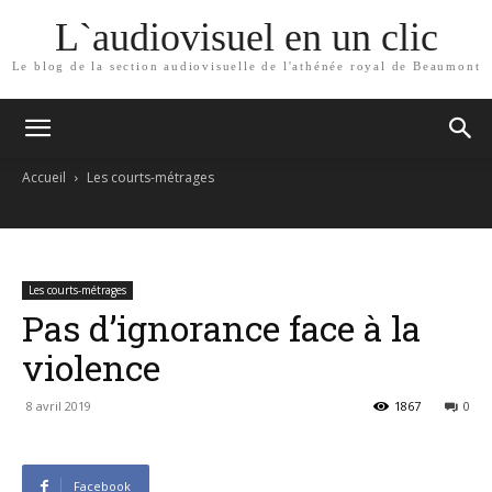
L`audiovisuel en un clic
Le blog de la section audiovisuelle de l'athénée royal de Beaumont
Accueil
Les courts-métrages
Les courts-métrages
Pas d’ignorance face à la
violence
8 avril 2019
1867
0
Facebook