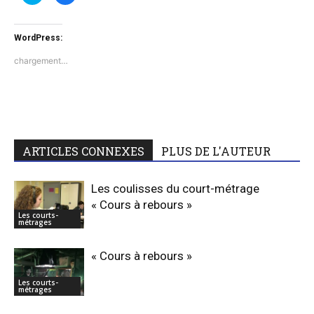
partager
partager
sur
sur
Twitter(ouvre
Facebook(ouvre
dans
dans
WordPress:
une
une
nouvelle
nouvelle
fenêtre)
fenêtre)
chargement…
ARTICLES CONNEXES
PLUS DE L'AUTEUR
Les coulisses du court-métrage
« Cours à rebours »
Les courts-
métrages
« Cours à rebours »
Les courts-
métrages