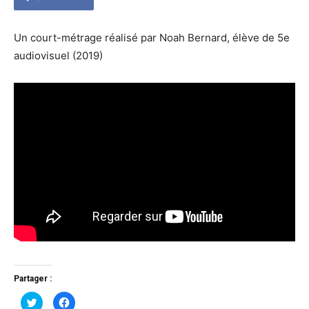
Un court-métrage réalisé par Noah Bernard, élève de 5e
audiovisuel (2019)
Partager :
Cliquez
Cliquez
pour
pour