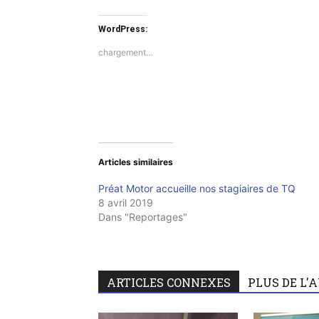
sur
sur
Twitter(ouvre
Facebook(ouvre
dans
dans
WordPress:
une
une
nouvelle
nouvelle
fenêtre)
fenêtre)
chargement…
Articles similaires
Préat Motor accueille nos stagiaires de TQ
8 avril 2019
Dans "Reportages"
ARTICLES CONNEXES
PLUS DE L'