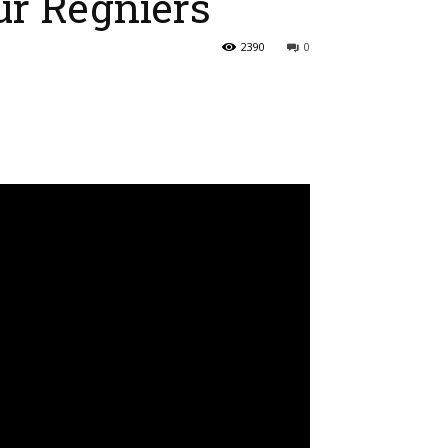
ur Regniers
2390
0