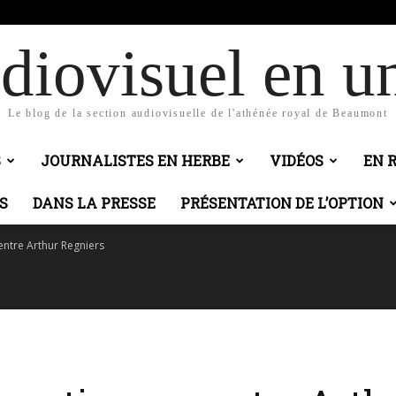
c
diovisuel en un
Le blog de la section audiovisuelle de l'athénée royal de Beaumont
S
JOURNALISTES EN HERBE
VIDÉOS
EN 
S
DANS LA PRESSE
PRÉSENTATION DE L’OPTION
entre Arthur Regniers