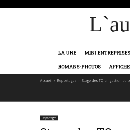
samedi, août 8, 2026
Connecter / rejoindre
Adobi
L`au
LA UNE
MINI ENTREPRISE
ROMANS-PHOTOS
AFFICHE
Accueil
Reportages
Stage des TQ en gestion au c
Reportages