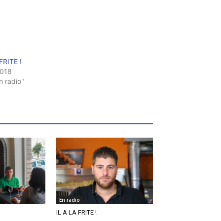
FRITE !
2018
n radio"
En radio
IL A LA FRITE !