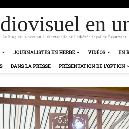
c
diovisuel en un
Le blog de la section audiovisuelle de l'athénée royal de Beaumont
S
JOURNALISTES EN HERBE
VIDÉOS
EN 
S
DANS LA PRESSE
PRÉSENTATION DE L’OPTION