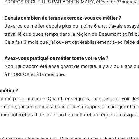
e
PROPOS RECUEILLIS PAR ADRIEN MARY, élève de 3
audiovi
Depuis combien de temps exercez-vous ce métier ?
J’exerce ce métier depuis plus ou moins 6 ans. J’avais essay
travaillé quelques temps dans la région de Beaumont et j’ai ou
Cela fait 3 mois que j’ai ouvert cet établissement avec l’aid
Avez-vous pratiqué ce métier toute votre vie ?
Non, j’ai d’abord été enseignant de morale. Il y a 7 ou 8 ans 
à l’HORECA et à la musique.
métier ?
ssionné par la musique. Quand j’enseignais, j’adorais aller voir d
-même, j’ai commencé à boucler des groupes, à manager et à ch
 mon intérêt était de créer un lieu culturel où règne la musique.
s à part pour les cuisiniers. Mais dans mon cas, dans le cas d’u