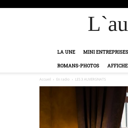
samedi, août 8, 2026
Connecter / rejoindre
Adobi
L`au
LA UNE
MINI ENTREPRISE
ROMANS-PHOTOS
AFFICHE
Accueil
En radio
LES 3 AUVERGNATS